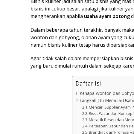
Bisnis kuliner jadi salah satu bisnis yang m
bisnis ini cukup besar, apalagi jika kuliner 
mengherankan apabila
usaha ayam potong
d
Dalam beberapa tahun terakhir, banyak makan
wonton dan gohyong, olahan ayam yang cukup
namun bisnis kuliner tetap harus dipersiapk
Agar tidak salah dalam mempersiapkan bisnis 
yang baru dimulai runtuh dalam sekejap kare
Daftar Isi
Kenapa Wonton dan Gohyong
Langkah Jitu Memulai Us
Mencari Supplier Ayam 
Riset Pasar dan Konse
Meracik Resep dan Men
Persiapan Dapur dan Pe
Branding dan Promosi ya