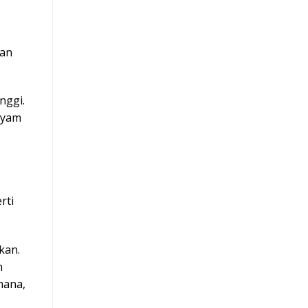
kan
nggi.
ayam
rti
kan.
n
mana,