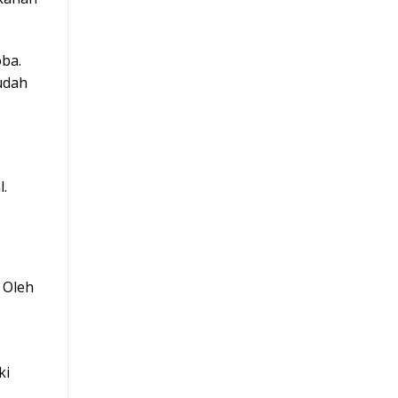
oba.
udah
l.
 Oleh
ki