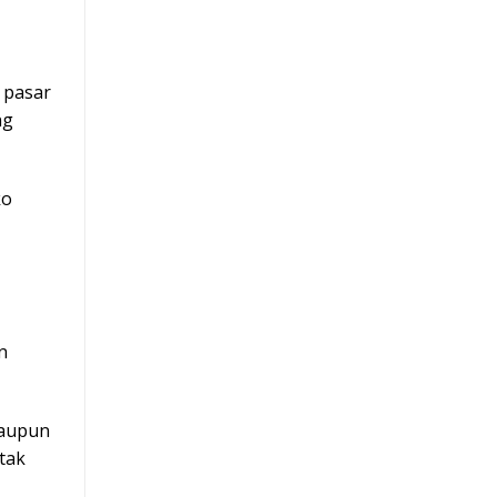
t pasar
ng
ko
n
maupun
tak