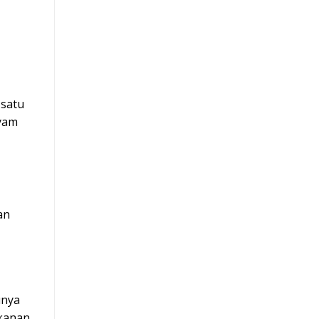
 satu
ayam
an
unya
akanan