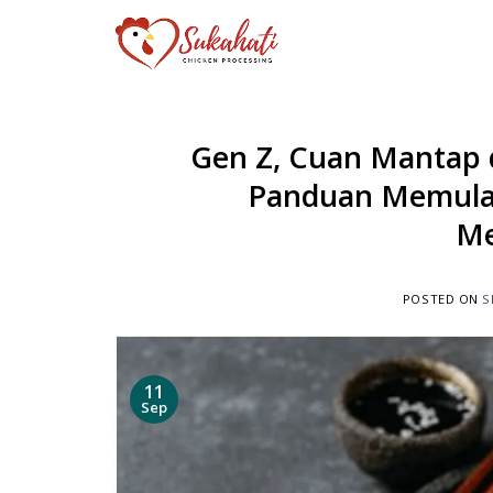
Skip
to
content
Gen Z, Cuan Mantap
Panduan Memulai
Me
POSTED ON
S
11
Sep