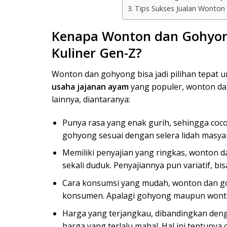
Tips Sukses Jualan Wonto
Kenapa Wonton dan Gohyong
Kuliner Gen-Z?
Wonton dan gohyong bisa jadi pilihan tepat un
usaha jajanan ayam
yang populer, wonton dan
lainnya, diantaranya:
Punya rasa yang enak gurih, sehingga coc
gohyong sesuai dengan selera lidah masya
Memiliki penyajian yang ringkas, wonton 
sekali duduk. Penyajiannya pun variatif, b
Cara konsumsi yang mudah, wonton dan go
konsumen. Apalagi gohyong maupun wonto
Harga yang terjangkau, dibandingkan deng
harga yang terlalu mahal. Hal ini tentuny