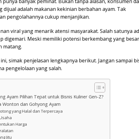
asih punya banyak peminat. Bukan tanpa alasan, konsumen da
yang dijual adalah makanan kekinian berbahan ayam. Tak
an pengolahannya cukup menjanjikan.
an viral yang menarik atensi masyarakat. Salah satunya a
 digemari. Meski memiliki potensi berkembang yang besar
an matang.
ini, simak penjelasan lengkapnya berikut. Jangan sampai bi
na pengelolaan yang salah.
 Ayam Pilihan Tepat untuk Bisnis Kuliner Gen-Z?
aha Wonton dan Gohyong Ayam
Potong yang Halal dan Terpercaya
p Usaha
entukan Harga
ralatan
ng Jitu