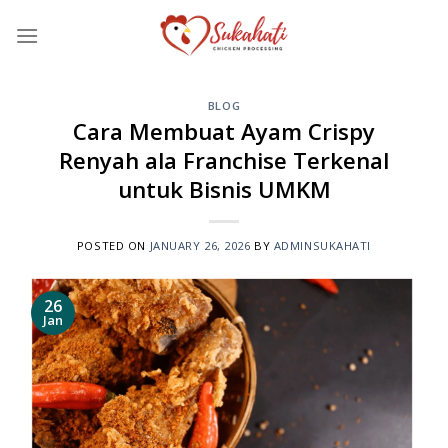
Skip
to
content
BLOG
Cara Membuat Ayam Crispy
Renyah ala Franchise Terkenal
untuk Bisnis UMKM
POSTED ON
JANUARY 26, 2026
BY
ADMINSUKAHATI
26
Jan