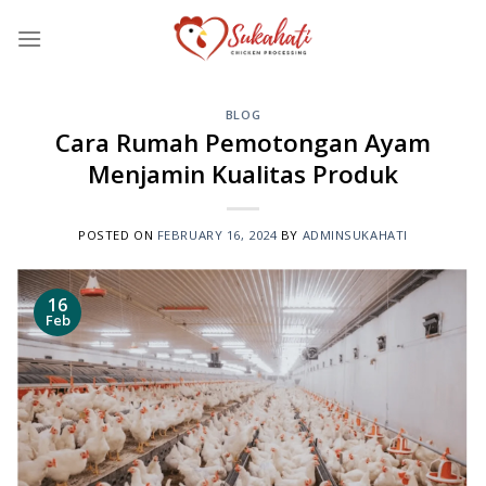
Skip
to
content
BLOG
Cara Rumah Pemotongan Ayam
Menjamin Kualitas Produk
POSTED ON
FEBRUARY 16, 2024
BY
ADMINSUKAHATI
16
Feb