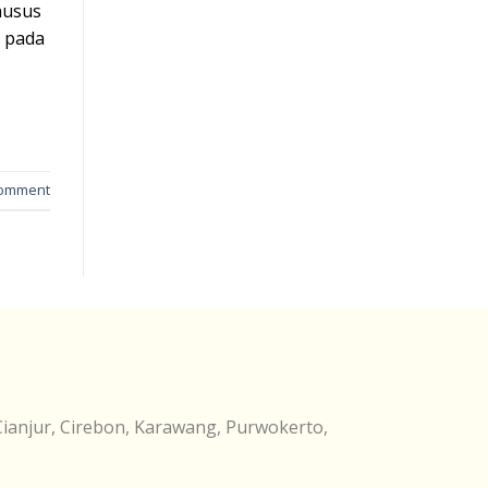
husus
s pada
comment
Cianjur, Cirebon, Karawang, Purwokerto,