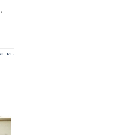
a
comment