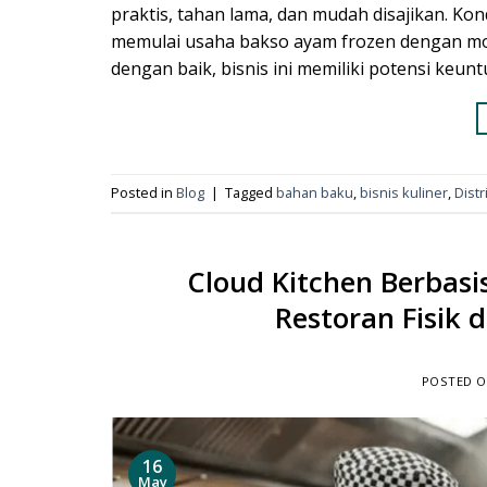
praktis, tahan lama, dan mudah disajikan. K
memulai usaha bakso ayam frozen dengan modal
dengan baik, bisnis ini memiliki potensi keu
Posted in
Blog
|
Tagged
bahan baku
,
bisnis kuliner
,
Dist
Cloud Kitchen Berbas
Restoran Fisik 
POSTED 
16
May