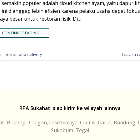
g semakin populer adalah cloud kitchen ayam, yaitu dapur k
ini dianggap lebih efisien karena pelaku usaha dapat foku
ya besar untuk restoran fisik. Di…
CONTINUE READING
→
am
,
online food delivery
Leave a 
RPA Sukahati siap kirim ke wilayah lainnya
si,Bularaja, Cilegon,Tasikmalaya, Ciamis, Garut, Bandung, 
Sukabumi,Tegal