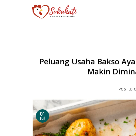
Skip
to
content
Peluang Usaha Bakso Aya
Makin Dimin
POSTED 
01
Jul