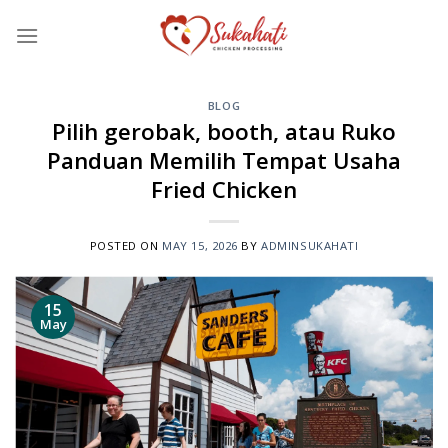
Skip
to
content
BLOG
Pilih gerobak, booth, atau Ruko
Panduan Memilih Tempat Usaha
Fried Chicken
POSTED ON
MAY 15, 2026
BY
ADMINSUKAHATI
15
May