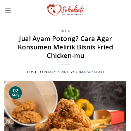
Skip
to
content
BLOG
Jual Ayam Potong? Cara Agar
Konsumen Melirik Bisnis Fried
Chicken-mu
POSTED ON
MAY 2, 2024
BY
ADMINSUKAHATI
02
May