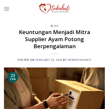
Skip
to
content
BLOG
Keuntungan Menjadi Mitra
Supplier Ayam Potong
Berpengalaman
POSTED ON
FEBRUARY 23, 2024
BY
ADMINSUKAHATI
23
Feb